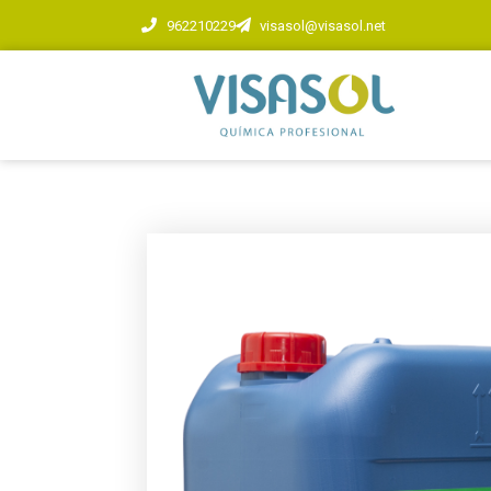
962210229
visasol@visasol.net