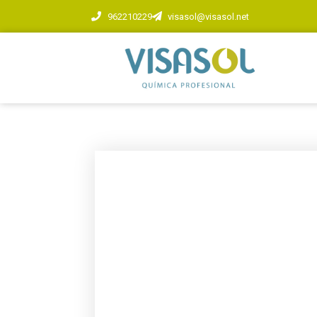
962210229
visasol@visasol.net