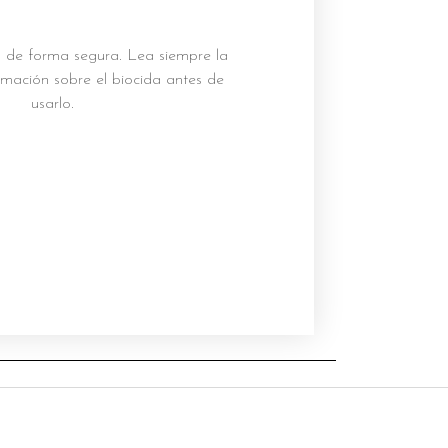
as de forma segura. Lea siempre la
ormación sobre el biocida antes de
usarlo.