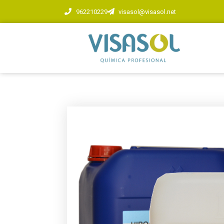
962210229
visasol@visasol.net